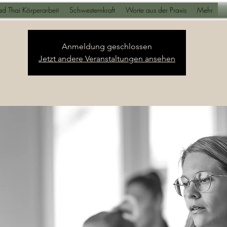
Samstag Morgen - Yoga - Meditation - Genuss
d Thai Körperarbeit
Schwesternkraft
Worte aus der Praxis
Mehr
Anmeldung geschlossen
Jetzt andere Veranstaltungen ansehen