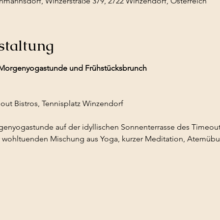
mannsdorf, Winzerstraße 379, 2722 Winzendorf, Österreich
staltung
 Morgenyogastunde und Frühstücksbrunch
  
out Bistros, Tennisplatz Winzendorf
genyogastunde auf der idyllischen Sonnenterrasse des Timeout 
r wohltuenden Mischung aus Yoga, kurzer Meditation, Atemübun